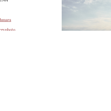
chmara
rgyphoto
 sotto