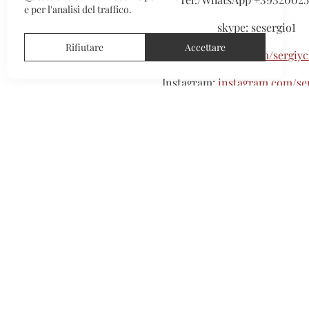
e per l'analisi del traffico.
skype: sesergio1
Rifiutare
Accettare
Vkontakte:
vk.com/sergiy
Instagram:
instagram.com/se
-
o compilate il modulo qui